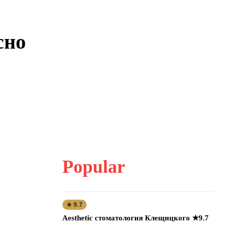
сно
Popular
★ 9.7
Aesthetic стоматология Клещицкого ★9.7