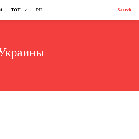
й
ТОП
RU
Search
 Украины