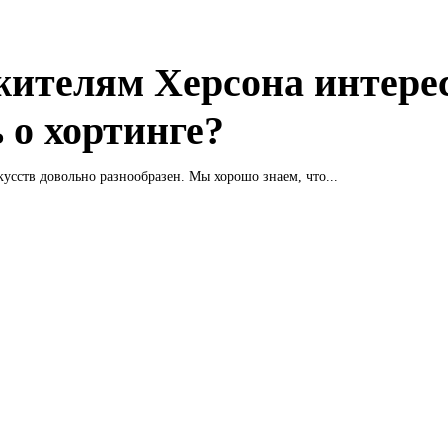
жителям Херсона интере
 о хортинге?
усств довольно разнообразен. Мы хорошо знаем, что...