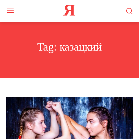
Я
Tag:
казацкий