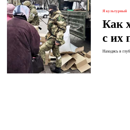
Я культурный
Как 
с их
Находясь в глу