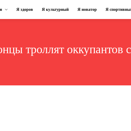
н
Я здоров
Я культурный
Я новатор
Я спортивны
онцы троллят оккупантов 