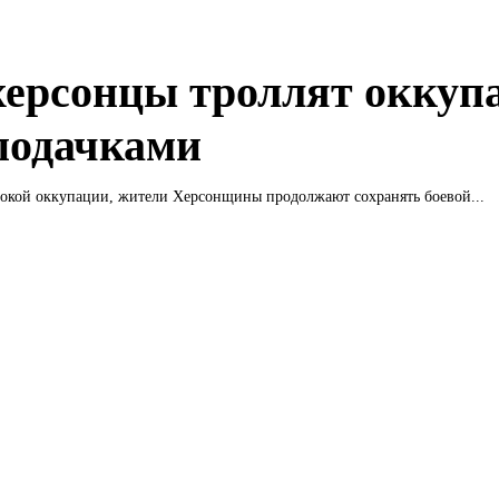
херсонцы троллят оккуп
 подачками
бокой оккупации, жители Херсонщины продолжают сохранять боевой...