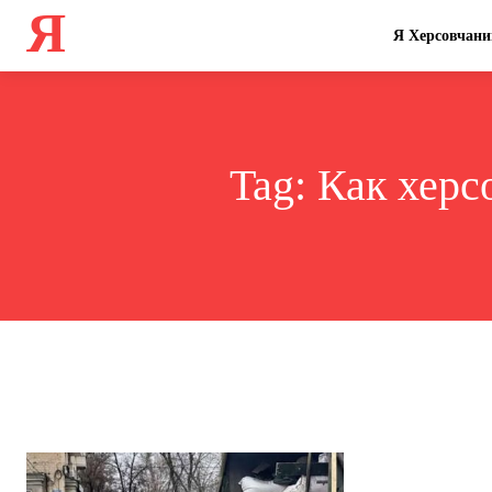
Я
Я Херсовчани
Tag:
Как херс