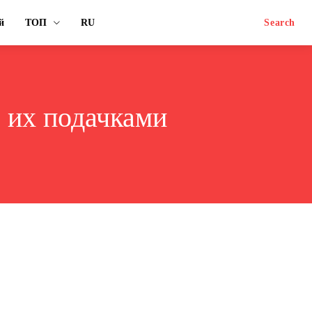
й
ТОП
RU
Search
с их подачками