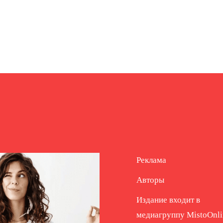
Реклама
Авторы
Издание входит в
медиагруппу
MistoOnli