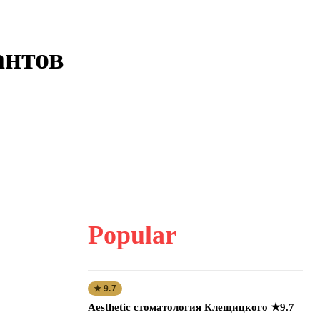
антов
Popular
★ 9.7
Aesthetic стоматология Клещицкого ★9.7