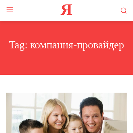
Я
Tag:
компания-провайдер