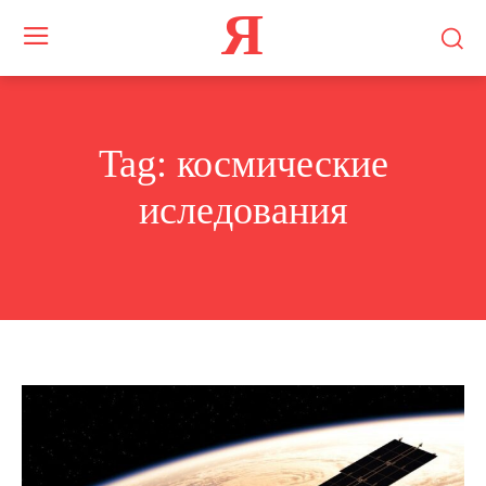
Я
Tag:
космические
иследования