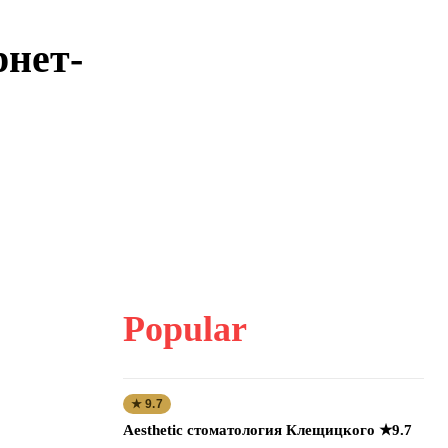
рнет-
Popular
★ 9.7
Aesthetic стоматология Клещицкого ★9.7