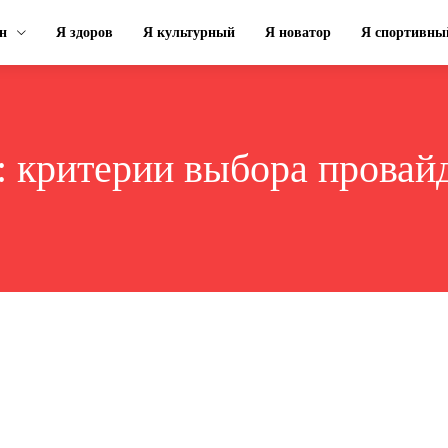
н
Я здоров
Я культурный
Я новатор
Я спортивны
:
критерии выбора провай