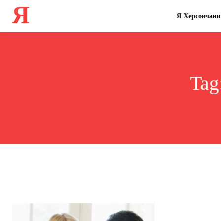
Я
Я Херсовчани
Tag