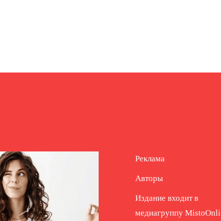
Реклама
Авторы
Издание входит в
медиагруппу
MistoOnli