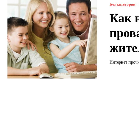
Без категории
Как 
пров
жите
Интернет прочн