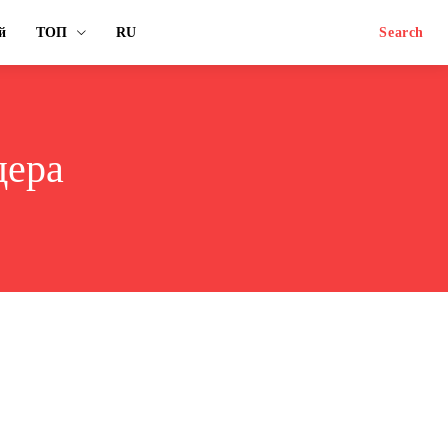
й
ТОП
RU
Search
дера