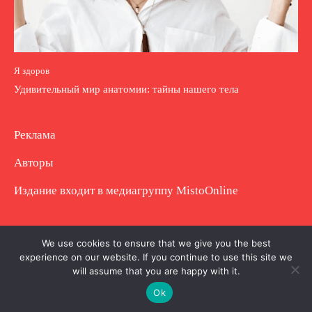
Я здоров
Удивительный мир анатомии: тайны нашего тела
Реклама
Авторы
Издание входит в медиагруппу
MistoOnline
Copyright © Полное использование материала
We use cookies to ensure that we give you the best
experience on our website. If you continue to use this site we
запрещено. Частично разрешено с гиперссылкой.
will assume that you are happy with it.
Ok
.
.
.