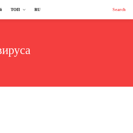
й
ТОП
RU
Search
вируса