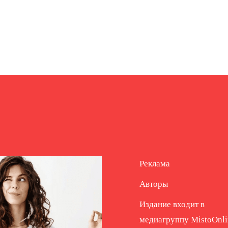
Реклама
Авторы
Издание входит в
медиагруппу
MistoOnli