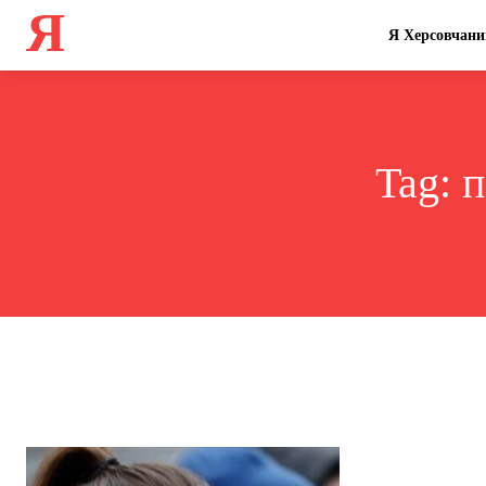
Я
Я Херсовчани
Tag:
п