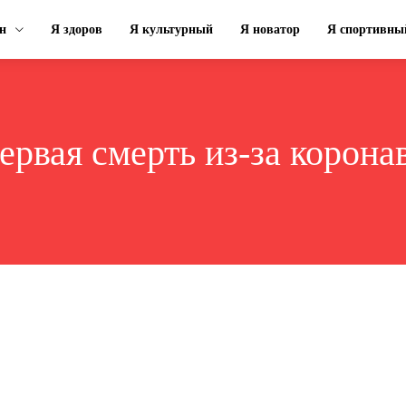
н
Я здоров
Я культурный
Я новатор
Я спортивны
ервая смерть из-за корона