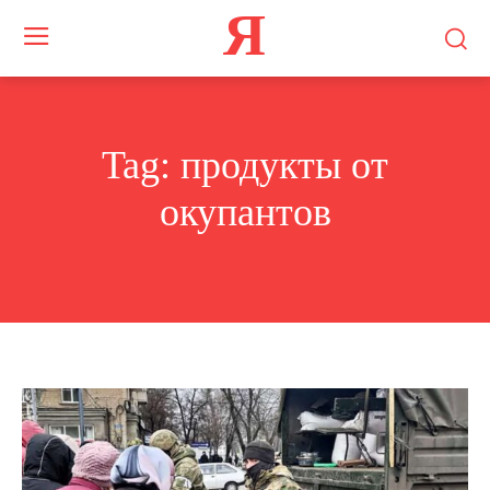
Я
Tag:
продукты от
окупантов