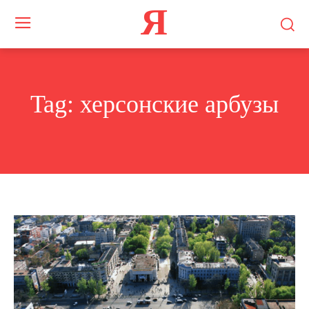
Я
Tag:
херсонские арбузы