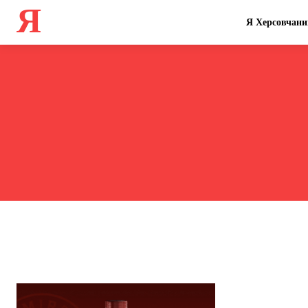
Я
Я Херсовчани