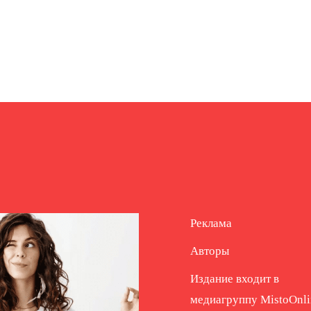
Реклама
Авторы
Издание входит в
медиагруппу
MistoOnli