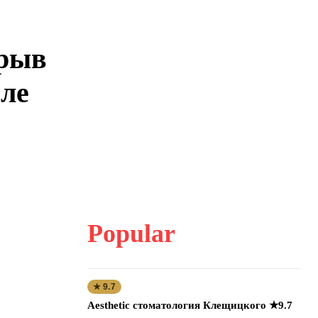
зрыв
пле
Popular
★ 9.7
Aesthetic стоматология Клещицкого ★9.7