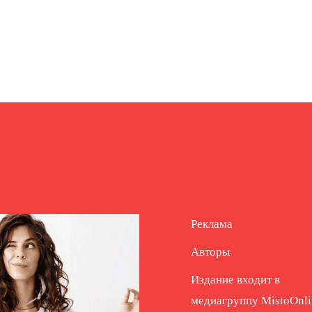
Реклама
Авторы
Издание входит в
медиагруппу
MistoOnli