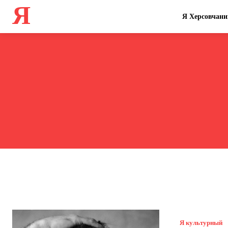
Я
Я Херсовчани
Я культурный