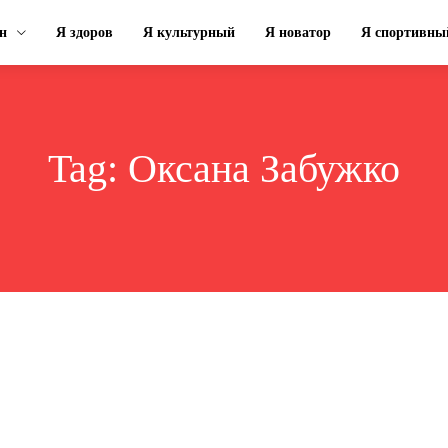
н
Я здоров
Я культурный
Я новатор
Я спортивны
Tag:
Оксана Забужко