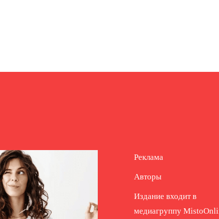
Реклама
Авторы
Издание входит в
медиагруппу
MistoOnli