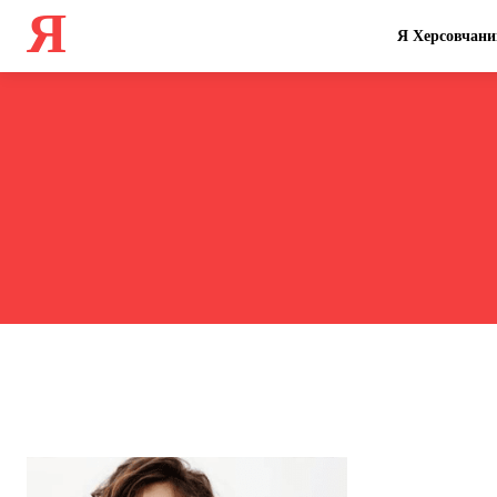
Я
Я Херсовчани