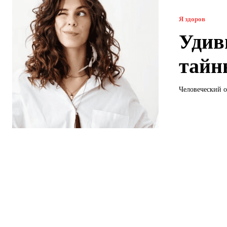
Я здоров
Удив
тайн
Человеческий о