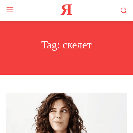
Я
Tag:
скелет