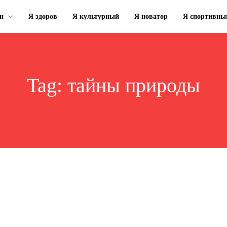
н
Я здоров
Я культурный
Я новатор
Я спортивны
Tag:
тайны природы