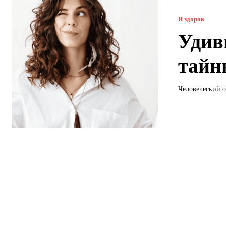
Я здоров
Удив
тайн
Человеческий о