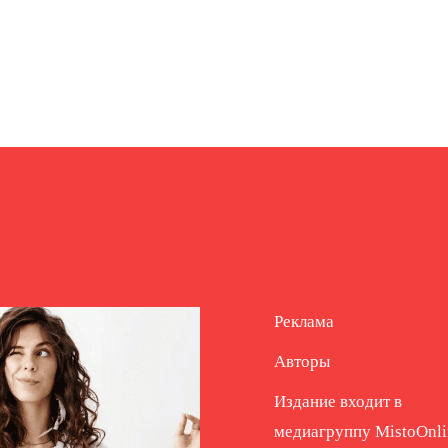
Реклама
Авторы
Издание входит в
медиагруппу
MistoOnli