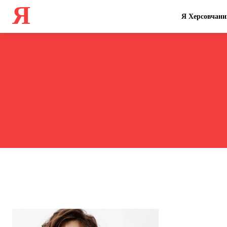
Я
Я Херсовчани