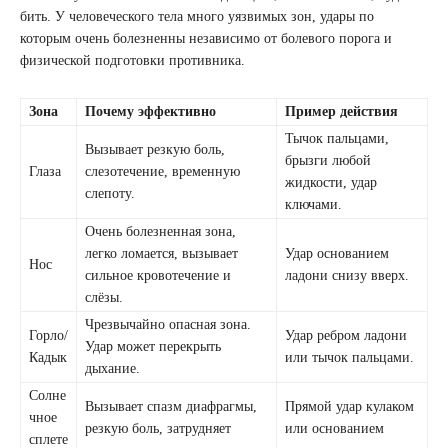
бить. У человеческого тела много уязвимых зон, удары по
которым очень болезненны независимо от болевого порога и
физической подготовки противника.
Зона
Почему эффективно
Пример действия
Тычок пальцами,
Вызывает резкую боль,
брызги любой
Глаза
слезотечение, временную
жидкости, удар
слепоту.
ключами.
Очень болезненная зона,
легко ломается, вызывает
Удар основанием
Нос
сильное кровотечение и
ладони снизу вверх.
слёзы.
Чрезвычайно опасная зона.
Горло/
Удар ребром ладони
Удар может перекрыть
Кадык
или тычок пальцами.
дыхание.
Солне
Вызывает спазм диафрагмы,
Прямой удар кулаком
чное
резкую боль, затрудняет
или основанием
сплете