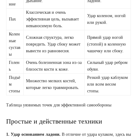
дыхание.
ладони.
ние
Классическая и очень
Удар коленом, ногой
Пах
эффективная цель, вызывает
или рукой.
невыносимую боль.
Колен
Сложная структура, легко
Прямой удар ногой
ные
повредить. Удар сбоку может
(стопой) в коленную
сустав
вывести из равновесия.
чашечку или сбоку.
ы
Голен
Очень болезненная зона из-за
Сильный удар ребром
ь
близости кости к коже.
обуви.
Подъё
Резкий удар каблуком
Множество мелких костей,
м
или всем весом
которые легко травмировать.
стопы
стопы.
Таблица уязвимых точек для эффективной самообороны
Простые и действенные техники
1. Удар основанием ладони.
В отличие от удара кулаком, здесь вы