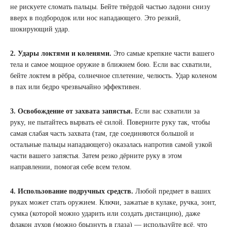
не рискуете сломать пальцы. Бейте твёрдой частью ладони снизу
вверх в подбородок или нос нападающего. Это резкий,
шокирующий удар.
2. Удары локтями и коленями.
Это самые крепкие части вашего
тела и самое мощное оружие в ближнем бою. Если вас схватили,
бейте локтем в рёбра, солнечное сплетение, челюсть. Удар коленом
в пах или бедро чрезвычайно эффективен.
3. Освобождение от захвата запястья.
Если вас схватили за
руку, не пытайтесь вырвать её силой. Поверните руку так, чтобы
самая слабая часть захвата (там, где соединяются большой и
остальные пальцы нападающего) оказалась напротив самой узкой
части вашего запястья. Затем резко дёрните руку в этом
направлении, помогая себе всем телом.
4. Использование подручных средств.
Любой предмет в ваших
руках может стать оружием. Ключи, зажатые в кулаке, ручка, зонт,
сумка (которой можно ударить или создать дистанцию), даже
флакон духов (можно брызнуть в глаза) — используйте всё, что