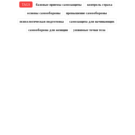
TAGS
базовые приемы самозащиты
контроль страха
основы самообороны
превышение самообороны
психологическая подготовка
самозащита для начинающих
самооборона для женщин
уязвимые точки тела