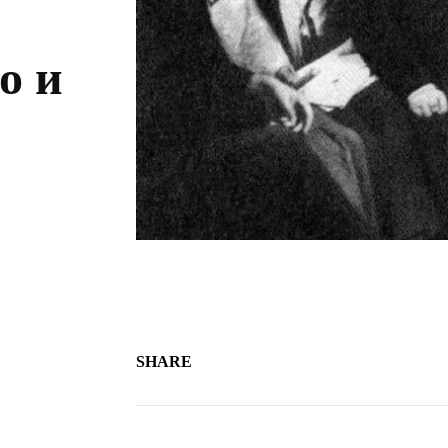
о и
SHARE