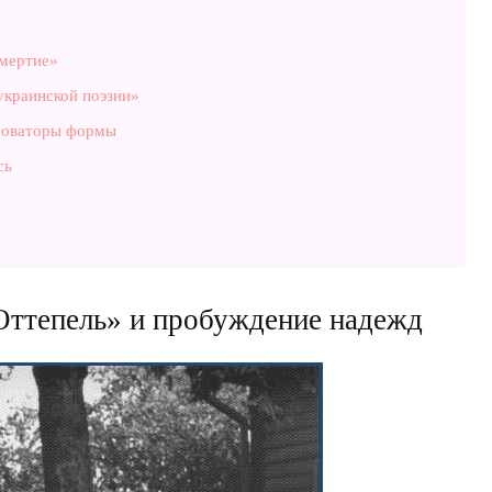
смертие»
краинской поэзии»
Новаторы формы
сь
Оттепель» и пробуждение надежд