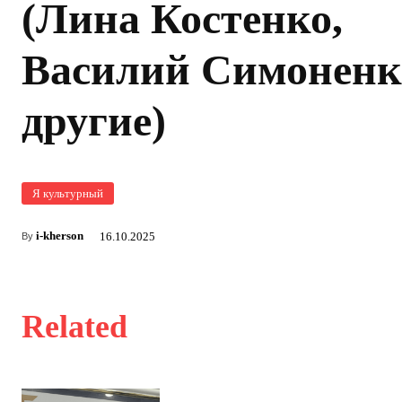
(Лина Костенко,
Василий Симоненк
другие)
Я культурный
i-kherson
16.10.2025
By
Related