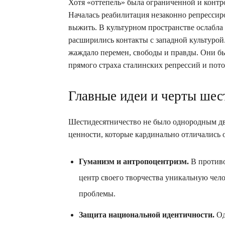
Хотя «оттепель» была ограниченной и контр
Началась реабилитация незаконно репрессиро
выжить. В культурном пространстве ослабла 
расширились контакты с западной культурой.
жаждало перемен, свободы и правды. Они б
прямого страха сталинских репрессий и пот
Главные идеи и черты шес
Шестидесятничество не было однородным дв
ценности, которые кардинально отличались 
Гуманизм и антропоцентризм.
В противо
центр своего творчества уникальную чел
проблемы.
Защита национальной идентичности.
Од