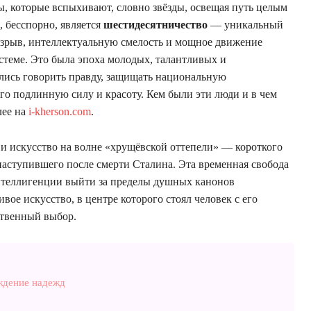
ы, которые вспыхивают, словно звёзды, освещая путь целым
, бесспорно, является
шестидесятничество
— уникальный
взрыв, интеллектуальную смелость и мощное движение
стеме. Это была эпоха молодых, талантливых и
лись говорить правду, защищать национальную
го подлинную силу и красоту. Кем были эти люди и в чем
лее на
i-kherson.com
.
и искусство на волне «хрущёвской оттепели» — короткого
наступившего после смерти Сталина. Эта временная свобода
нтеллигенции выйти за пределы душных канонов
ивое искусство, в центре которого стоял человек с его
ственный выбор.
ждение надежд