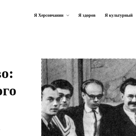
Я Херсовчанин
Я здоров
Я культурный
о:
ого
а