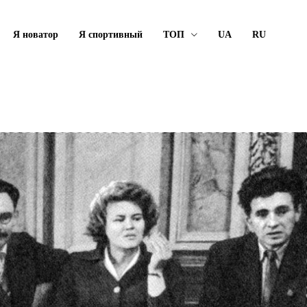
Я новатор
Я спортивный
ТОП
UA
RU