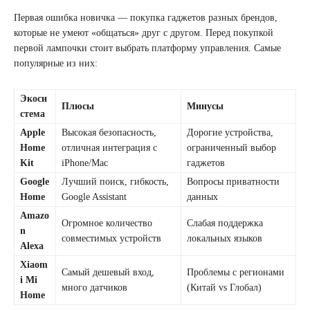
Первая ошибка новичка — покупка гаджетов разных брендов,
которые не умеют «общаться» друг с другом. Перед покупкой
первой лампочки стоит выбрать платформу управления. Самые
популярные из них:
Экоси
Плюсы
Минусы
стема
Apple
Высокая безопасность,
Дорогие устройства,
Home
отличная интеграция с
ограниченный выбор
Kit
iPhone/Mac
гаджетов
Google
Лучший поиск, гибкость,
Вопросы приватности
Home
Google Assistant
данных
Amazo
Огромное количество
Слабая поддержка
n
совместимых устройств
локальных языков
Alexa
Xiaom
Самый дешевый вход,
Проблемы с регионами
i Mi
много датчиков
(Китай vs Глобал)
Home