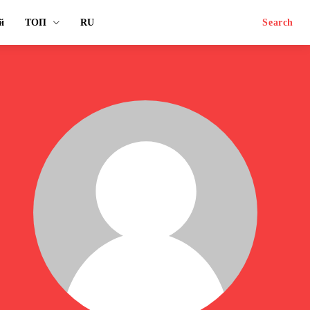
й
ТОП
RU
Search