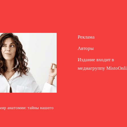
Реклама
Авторы
Издание входит в
медиагруппу
MistoOnli
мир анатомии: тайны нашего