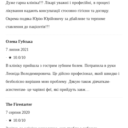
Дуже гарна клініка!!! Лікарі уважні і професійні, в процесі
лікування надають консультації стосовно гігієни та догляду.
Окрема подяка Юрію Юрійовичу за дбайливе та терпиме
ставлення до пацієнтів!!!
Олена Губська
7 липня 2021
·
★ 10.0/10
В клініку прийшла з гострим зубним болем. Потрапила в руки
Леоніда Володимировича. Це дійсно професіонал, який швидко і
безболісно вирішив мою проблему. Дякую також дівчаткам-
асистентам- це чарівні феї, які прийдуть завж…
The Firestarter
7 серпня 2020
·
★ 10.0/10