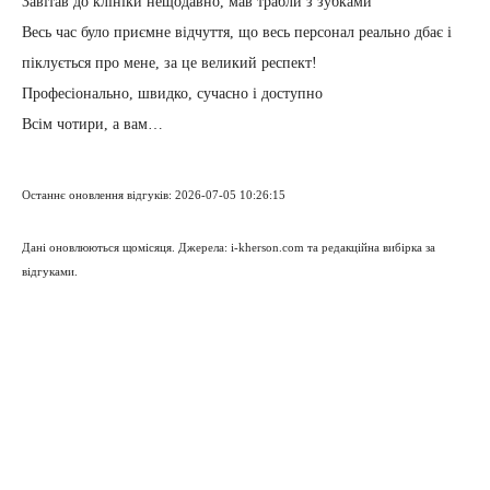
Завітав до клініки нещодавно, мав трабли з зубками
Весь час було приємне відчуття, що весь персонал реально дбає і
піклується про мене, за це великий респект!
Професіонально, швидко, сучасно і доступно
Всім чотири, а вам…
Останнє оновлення відгуків: 2026-07-05 10:26:15
Дані оновлюються щомісяця. Джерела: i-kherson.com та редакційна вибірка за
відгуками.