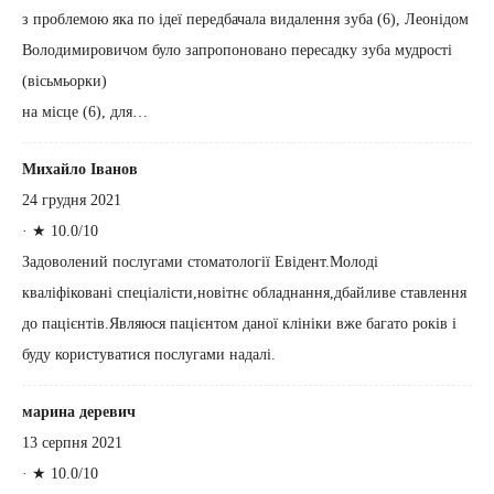
з проблемою яка по ідеї передбачала видалення зуба (6), Леонідом
Володимировичом було запропоновано пересадку зуба мудрості
(вісьмьорки)
на місце (6), для…
Михайло Іванов
24 грудня 2021
·
★ 10.0/10
Задоволений послугами стоматології Евідент.Молоді
кваліфіковані спеціалісти,новітнє обладнання,дбайливе ставлення
до пацієнтів.Являюся пацієнтом даної клініки вже багато років і
буду користуватися послугами надалі.
марина деревич
13 серпня 2021
·
★ 10.0/10