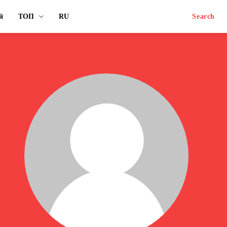
й
ТОП
RU
Search