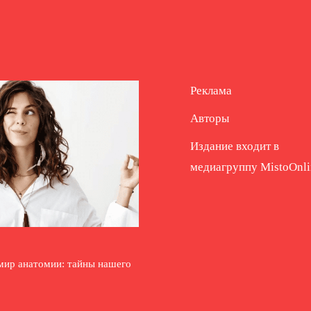
Реклама
Авторы
Издание входит в
медиагруппу
MistoOnli
мир анатомии: тайны нашего