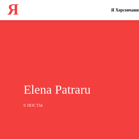
Я
Я Херсовчани
Elena Patraru
0 ПОСТЫ