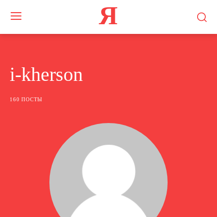
Я
i-kherson
160 ПОСТЫ