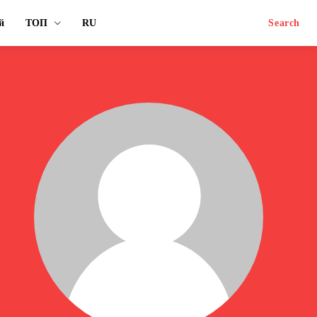
й
ТОП
RU
Search