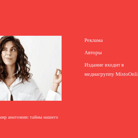
Реклама
Авторы
Издание входит в
медиагруппу
MistoOnli
мир анатомии: тайны нашего