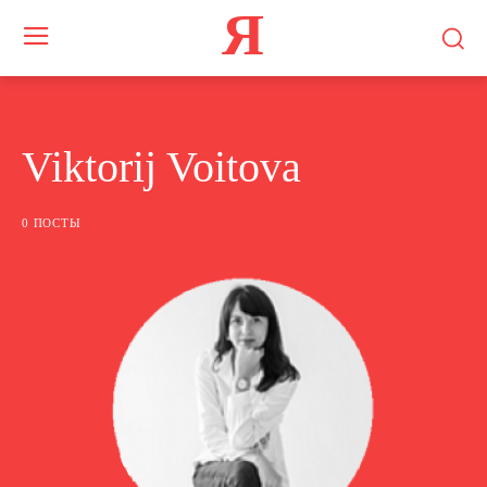
Я
Viktorij Voitova
0 ПОСТЫ