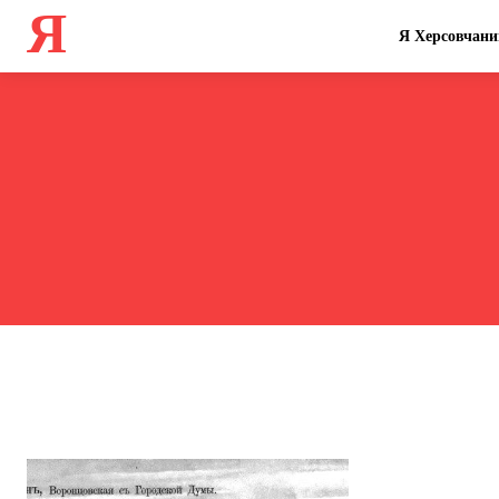
Я
Я Херсовчани