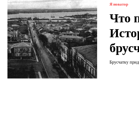
Я новатор
Что 
Исто
брус
Брусчатку прид