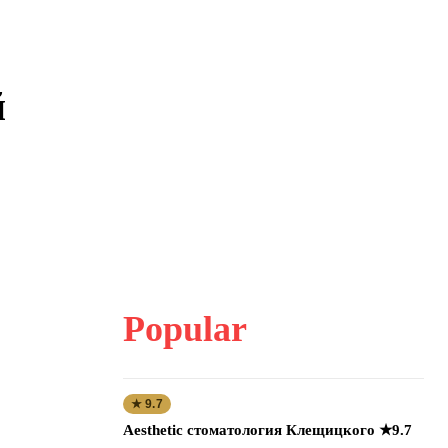
й
Popular
★ 9.7
Aesthetic стоматология Клещицкого ★9.7