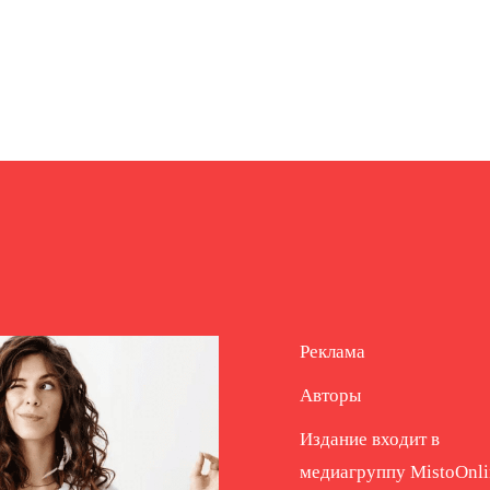
Реклама
Авторы
Издание входит в
медиагруппу
MistoOnli