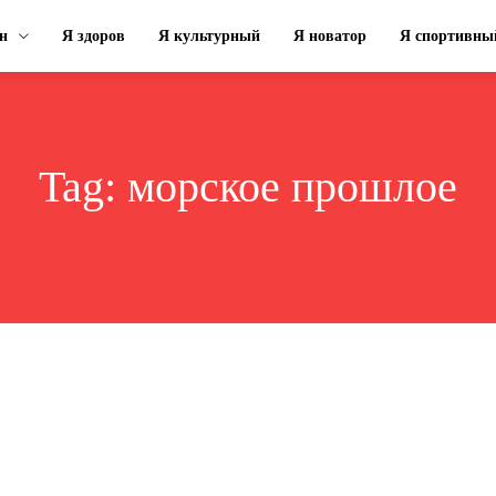
н
Я здоров
Я культурный
Я новатор
Я спортивны
Tag:
морское прошлое