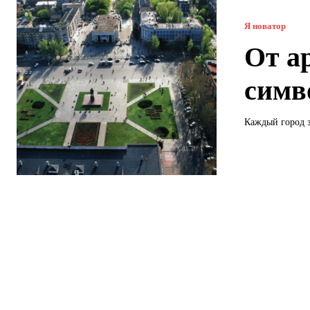
Я новатор
От а
симв
Каждый город з