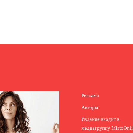
Реклама
Авторы
Издание входит в
медиагруппу
MistoOnli