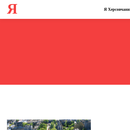
Я
Я Херсовчани