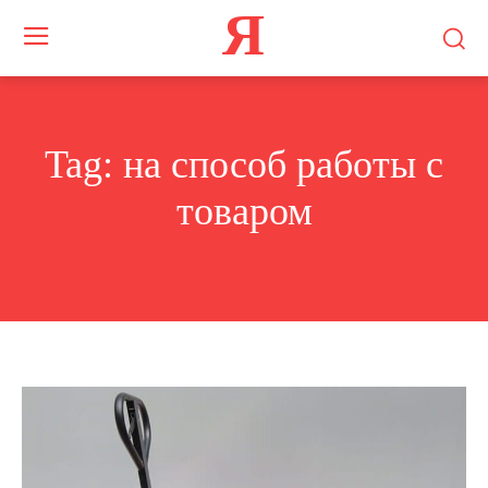
Я
Tag:
на способ работы с
товаром