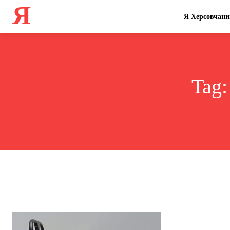
Я
Я Херсовчани
Tag