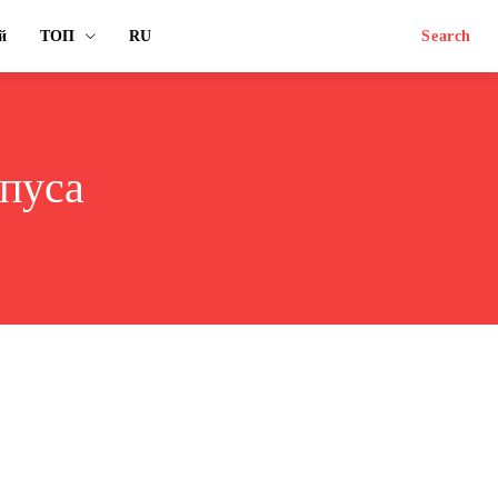
й
ТОП
RU
Search
рпуса