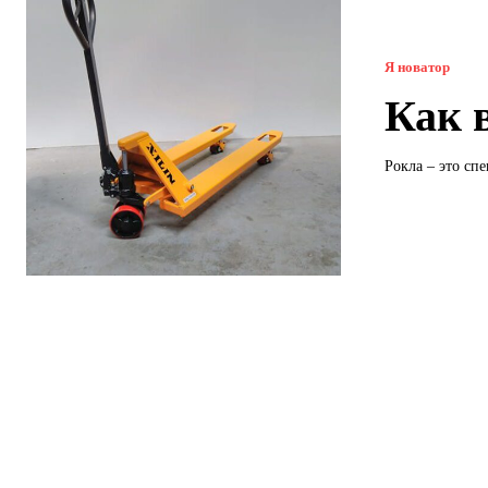
Я новатор
Как 
Рокла – это сп