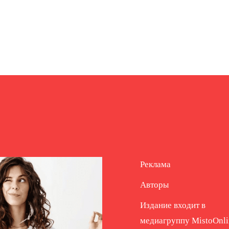
Реклама
Авторы
Издание входит в
медиагруппу
MistoOnli