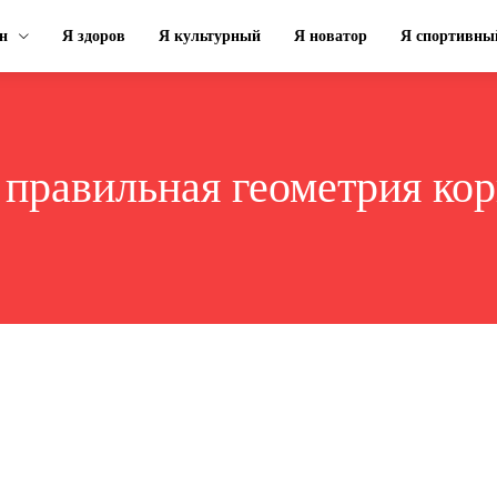
н
Я здоров
Я культурный
Я новатор
Я спортивны
:
правильная геометрия ко