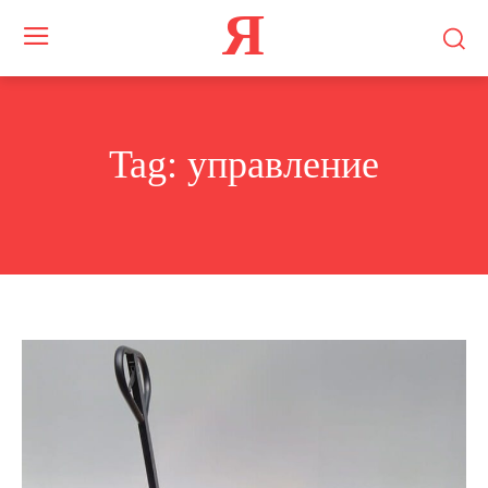
Я
Tag:
управление