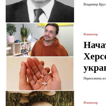
Владимир Бруз 
Я новатор
Нача
Херс
укра
Переселенец и
Я новатор