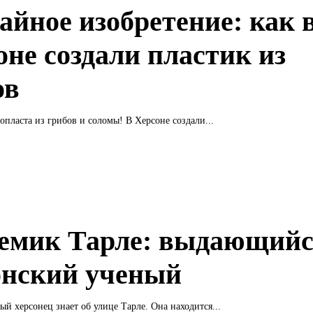
айное изобретение: как 
оне создали пластик из
ов
опласта из грибов и соломы! В Херсоне создали...
емик Тарле: выдающий
онский ученый
ый херсонец знает об улице Тарле. Она находится...