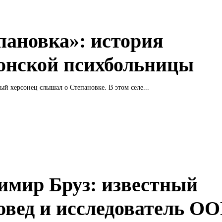
пановка»: история
онской психбольницы
ый херсонец слышал о Степановке. В этом селе...
имир Бруз: известный
овед и исследователь О