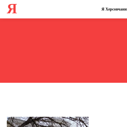
Я
Я Херсовчани