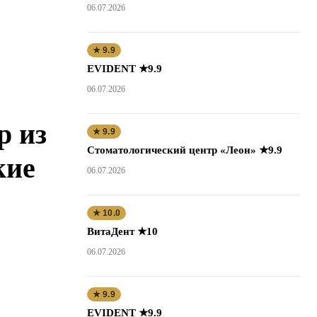
06.07.2026
★ 9.9
EVIDENT ★9.9
06.07.2026
р из
★ 9.9
Стоматологический центр «Леон» ★9.9
кие
06.07.2026
★ 10.0
ВитаДент ★10
06.07.2026
★ 9.9
EVIDENT ★9.9