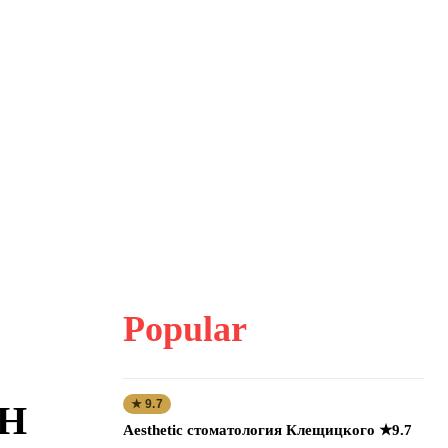
Popular
★ 9.7
ОН
Aesthetic стоматология Клещицкого ★9.7