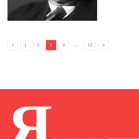
...
1
2
3
4
13
Я