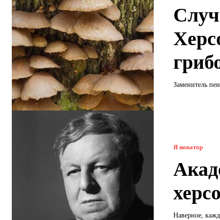
Случ
Херс
гриб
Заменитель пен
Я новатор
Акад
херс
Наверное, кажд