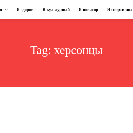
н
Я здоров
Я культурный
Я новатор
Я спортивны
Tag:
херсонцы