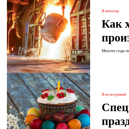
Я новатор
Как 
прои
Многие годы че
Я культурный
Спец
праз