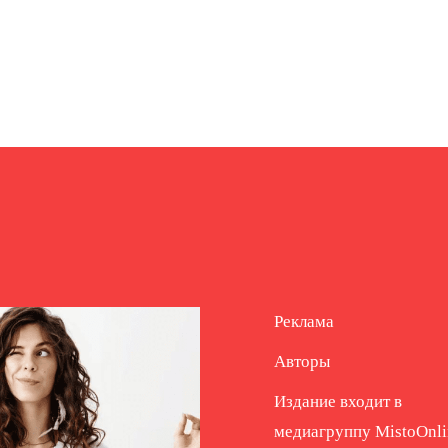
Реклама
Авторы
Издание входит в
медиагруппу
MistoOnli