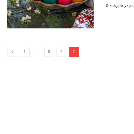
В каждом украи
...
1
5
6
7