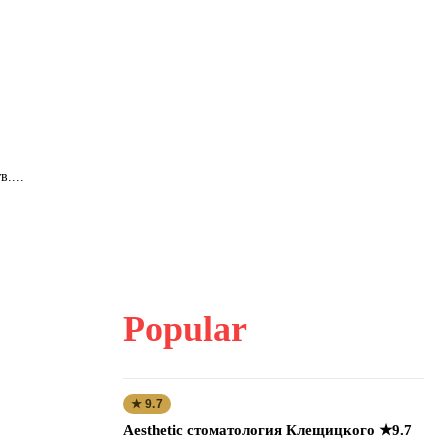
....
Popular
★ 9.7
Aesthetic стоматология Клещицкого ★9.7