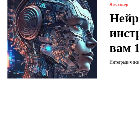
Я новатор
Нейр
инст
вам 
Интеграция иск