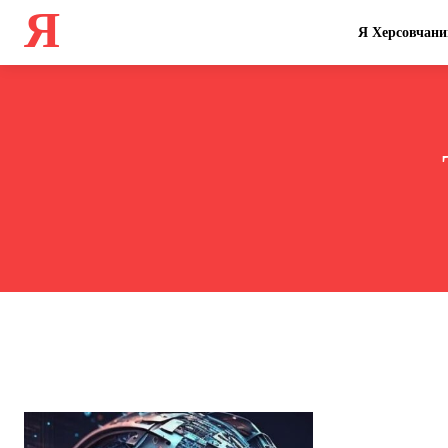
Я
Я Херсовчани