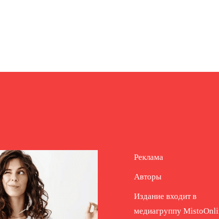
Реклама
Авторы
Издание входит в
медиагруппу
MistoOnli