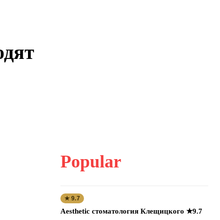
одят
Popular
★ 9.7
Aesthetic стоматология Клещицкого ★9.7