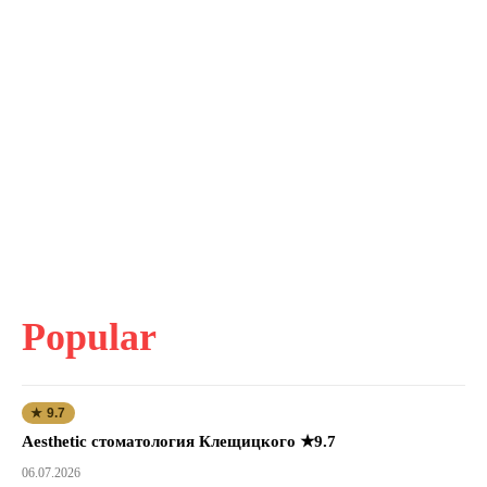
Popular
★ 9.7
Aesthetic стоматология Клещицкого ★9.7
06.07.2026