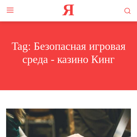
Я
Tag:
Безопасная игровая
среда - казино Кинг