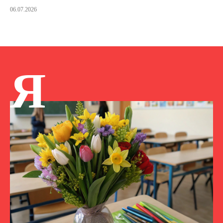
06.07.2026
Я