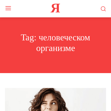
Я
Tag:
человеческом
организме