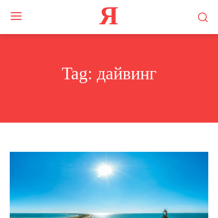
Я
Tag:
дайвинг