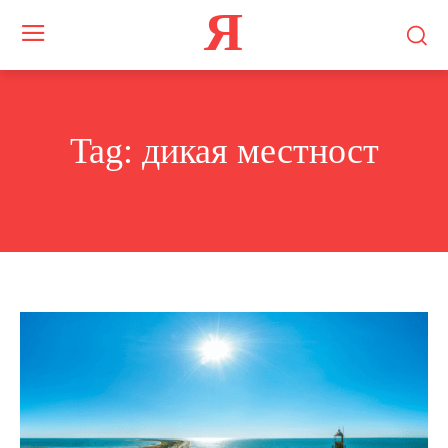
Я
Tag:
дикая местност