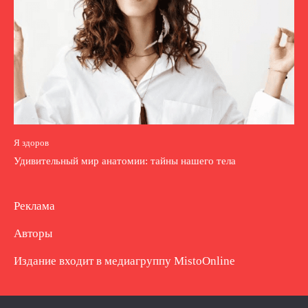
Я здоров
Удивительный мир анатомии: тайны нашего тела
Реклама
Авторы
Издание входит в медиагруппу
MistoOnline