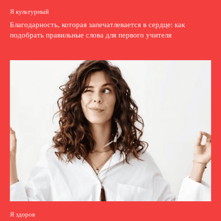
Я культурный
Благодарность, которая запечатлевается в сердце: как
подобрать правильные слова для первого учителя
Я здоров