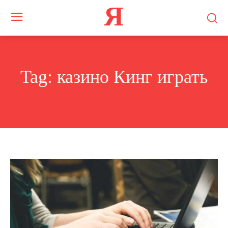
Я
Tag:
казино Кинг играть