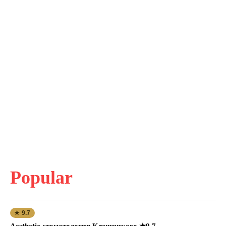
Popular
★ 9.7
Aesthetic стоматология Клещицкого ★9.7