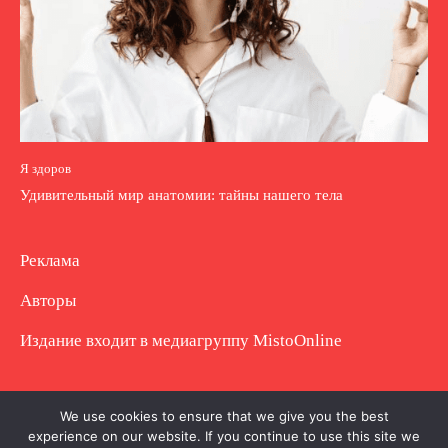
Я здоров
Удивительный мир анатомии: тайны нашего тела
Реклама
Авторы
Издание входит в медиагруппу
MistoOnline
Copyright © Полное использование материала
We use cookies to ensure that we give you the best
experience on our website. If you continue to use this site we
запрещено. Частично разрешено с гиперссылкой.