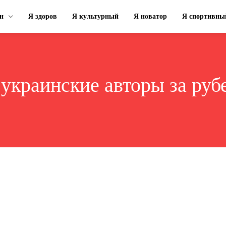
н
Я здоров
Я культурный
Я новатор
Я спортивны
:
украинские авторы за ру