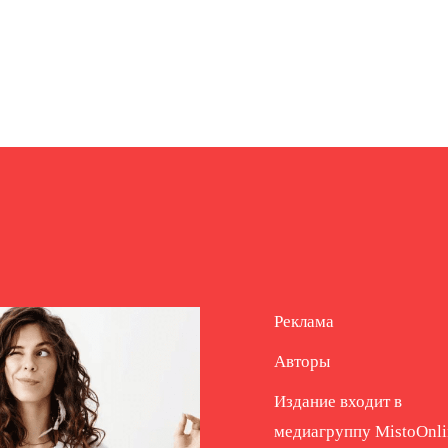
Реклама
Авторы
Издание входит в
медиагруппу
MistoOnli