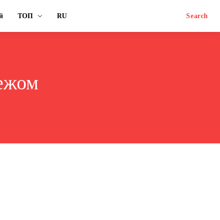
й
ТОП
RU
Search
бежом