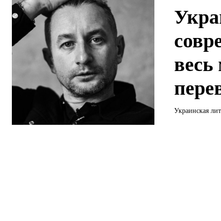
Укра
совр
весь
пере
Украинская лит