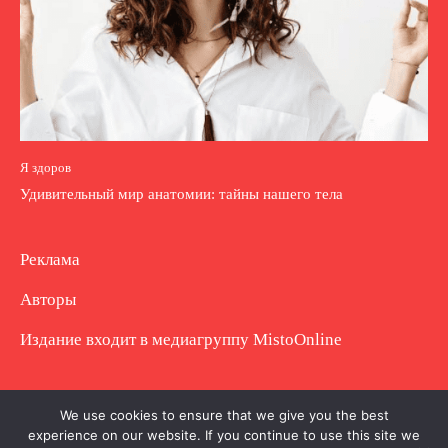
Я здоров
Удивительный мир анатомии: тайны нашего тела
Реклама
Авторы
Издание входит в медиагруппу
MistoOnline
Copyright © Полное использование материала
We use cookies to ensure that we give you the best
experience on our website. If you continue to use this site we
запрещено. Частично разрешено с гиперссылкой.