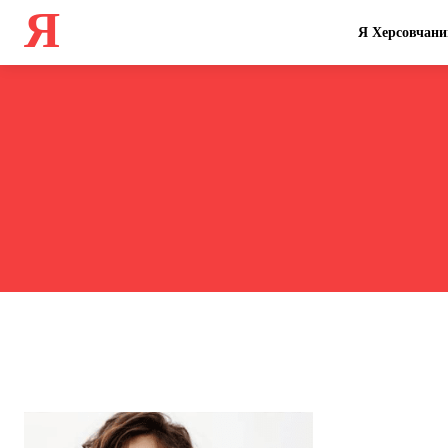
Я
Я Херсовчани