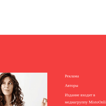
Реклама
Авторы
Издание входит в
медиагруппу
MistoOnli