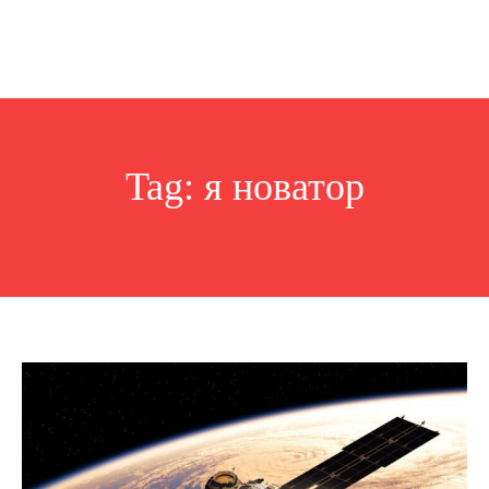
Tag:
я новатор