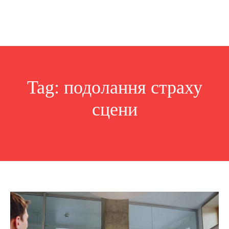
Tag:
подолання страху
сцени