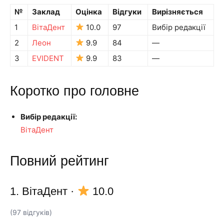
№
Заклад
Оцінка
Відгуки
Вирізняється
1
ВітаДент
10.0
97
Вибір редакції
2
Леон
9.9
84
—
3
EVIDENT
9.9
83
—
Коротко про головне
Вибір редакції:
ВітаДент
Повний рейтинг
1. ВітаДент
·
10.0
(97 відгуків)