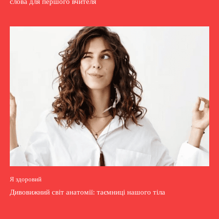
слова для першого вчителя
Я здоровий
Дивовижний світ анатомії: таємниці нашого тіла