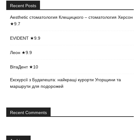
Recent Posts
Aesthetic стоматология Клещицкого – стоматология Херсон
★9.7
EVIDENT ★9.9
Леон ★9.9
ВітаДент ★10
Екскурсії з Будапешта: найкращі курорти Угорщини та
маршрути для подорожей
Recent Comments