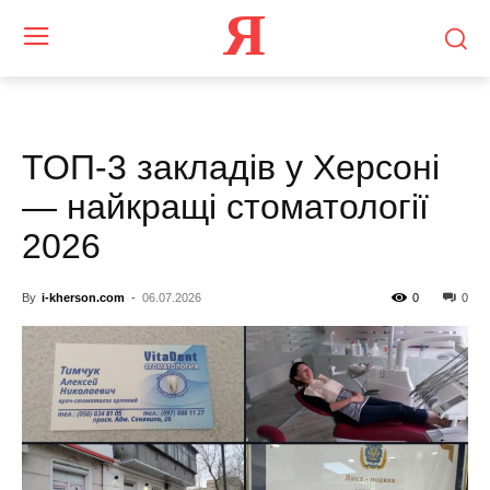
Я
ТОП-3 закладів у Херсоні
— найкращі стоматології
2026
By
i-kherson.com
-
06.07.2026
0
0