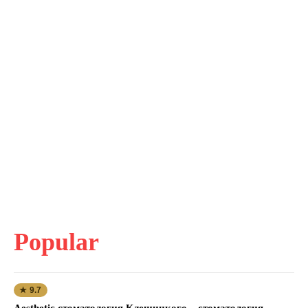
Popular
★ 9.7
Aesthetic стоматология Клещицкого – стоматология