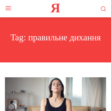
Я
Tag:
правильне дихання