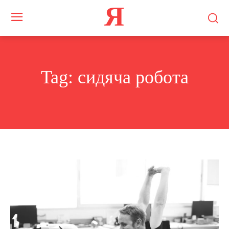
Я
Tag:
сидяча робота