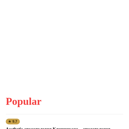
Popular
★ 9.7
Aesthetic стоматология Клещицкого – стоматология