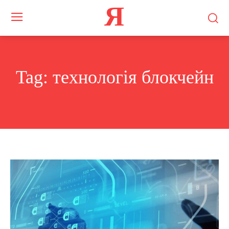
Я
Tag:
технологія блокчейн