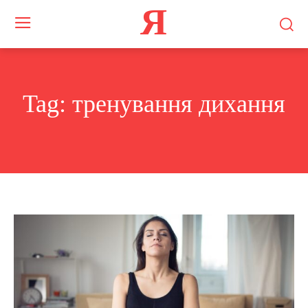
Я
Tag:
тренування дихання