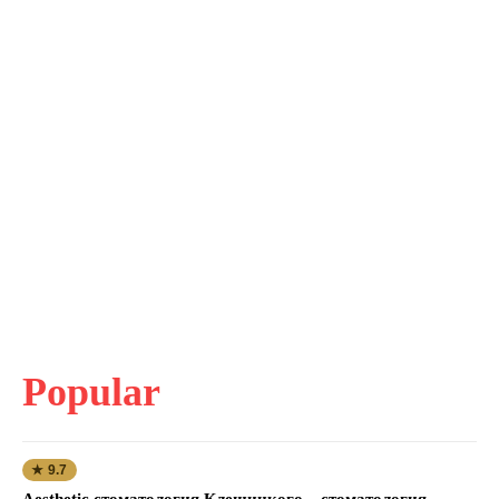
Popular
★ 9.7
Aesthetic стоматология Клещицкого – стоматология